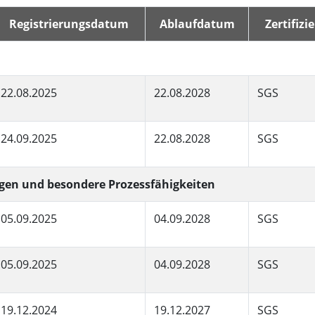
Panel-PCs für das Gesundheits
Gateway
Display für das Gesundheitswe
Registrierungsdatum
Ablaufdatum
Zertifizi
More
nd Gas, ATEX-Klasse
KI-Computer
es Tablet in ATEX-Qualität
Edge-KI-Mobilität
22.08.2025
22.08.2028
SGS
ter ATEX-Handheld
Edge AI Panel-PCs
Panel-PC
Edge-KI-Computing
More
24.09.2025
22.08.2028
SGS
ungen und besondere Prozessfähigkeiten
05.09.2025
04.09.2028
SGS
05.09.2025
04.09.2028
SGS
19.12.2024
19.12.2027
SGS