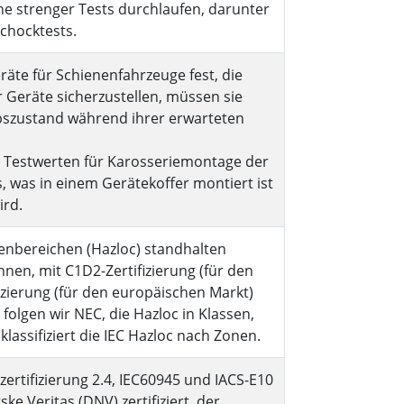
e strenger Tests durchlaufen, darunter
Schocktests.
äte für Schienenfahrzeuge fest, die
 Geräte sicherzustellen, müssen sie
bszustand während ihrer erwarteten
Testwerten für Karosseriemontage der
es, was in einem Gerätekoffer montiert ist
ird.
enbereichen (Hazloc) standhalten
en, mit C1D2-Zertifizierung (für den
zierung (für den europäischen Markt)
folgen wir NEC, die Hazloc in Klassen,
lassifiziert die IEC Hazloc nach Zonen.
tifizierung 2.4, IEC60945 und IACS-E10
e Veritas (DNV) zertifiziert, der