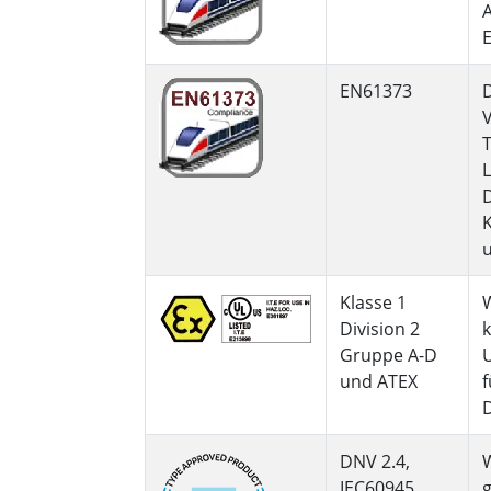
A
E
EN61373
D
V
L
K
u
Klasse 1
W
Division 2
k
Gruppe A-D
U
und ATEX
f
D
DNV 2.4,
IEC60945,
g