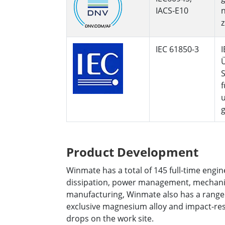
IACS-E10
n
z
IEC 61850-3
I
f
g
Product Development
Winmate has a total of 145 full-time engine
dissipation, power management, mechanical
manufacturing, Winmate also has a range 
exclusive magnesium alloy and impact-res
drops on the work site.