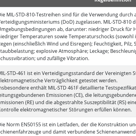
ie MIL-STD-810-Testreihen sind für die Verwendung durch 
erteidigungsministeriums (DoD) zugelassen. MIL-STD-810 d
Umgebungsbedingungen ab, darunter: niedriger Druck für 
iedriger Temperaturen sowie Temperaturschocks (sowohl im
egen (einschließlich Wind und Eisregen); Feuchtigkeit, Pilz,
Staubbelastung; explosive Atmosphäre; Leckage; Beschleun
chussvibration; und zufällige Vibration.
IL-STD-461 ist ein Verteidigungsstandard der Vereinigten S
lektromagnetische Verträglichkeit getestet werden.
nsbesondere enthält MIL-STD 461F detaillierte Testspezifika
eitungsgebundenen Emissionen (CE), die leitungsgebundene S
missionen (RE) und die abgestrahlte Suszeptibilität (RS) ei
ontrolle elektromagnetischer Störungen erfüllen können.
ie Norm EN50155 ist ein Leitfaden, der die Konstruktion un
Schienenfahrzeuge und damit verbundene Schienenanwendu