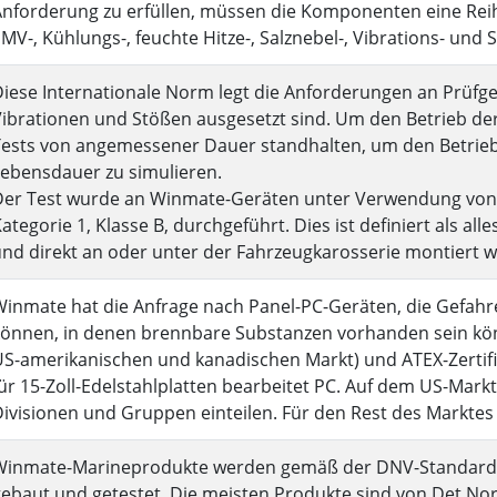
nforderung zu erfüllen, müssen die Komponenten eine Reih
MV-, Kühlungs-, feuchte Hitze-, Salznebel-, Vibrations- und 
iese Internationale Norm legt die Anforderungen an Prüfger
ibrationen und Stößen ausgesetzt sind. Um den Betrieb der
Tests von angemessener Dauer standhalten, um den Betrie
ebensdauer zu simulieren.
Der Test wurde an Winmate-Geräten unter Verwendung von 
ategorie 1, Klasse B, durchgeführt. Dies ist definiert als all
nd direkt an oder unter der Fahrzeugkarosserie montiert w
inmate hat die Anfrage nach Panel-PC-Geräten, die Gefahr
önnen, in denen brennbare Substanzen vorhanden sein könn
S-amerikanischen und kanadischen Markt) und ATEX-Zertifi
ür 15-Zoll-Edelstahlplatten bearbeitet PC. Auf dem US-Markt 
ivisionen und Gruppen einteilen. Für den Rest des Marktes k
Winmate-Marineprodukte werden gemäß der DNV-Standardzer
ebaut und getestet. Die meisten Produkte sind von Det Norsk