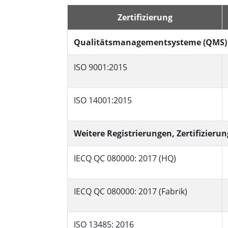
Android Fahrzeugmontierte Computer
Funk-
Tablet für Fahrzeugmontierte
Zertifizierung
Computer
Robuster Roboter-
Öl u
Qualitätsmanagementsysteme (QMS)
Controller
Robust
Edge-KI-Mobilität
ISO 9001:2015
Robus
Robotik-Controller
ATEX-
ISO 14001:2015
Weitere Registrierungen, Zertifizier
IECQ QC 080000: 2017 (HQ)
IECQ QC 080000: 2017 (Fabrik)
ISO 13485: 2016