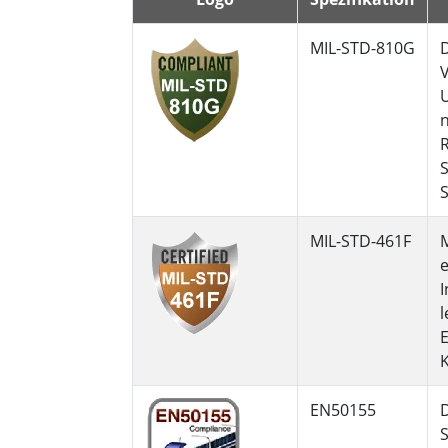
MIL-STD-810G
D
V
n
R
S
MIL-STD-461F
M
e
I
l
E
K
EN50155
D