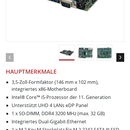
HAUPTMERKMALE
3,5-Zoll-Formfaktor (146 mm x 102 mm),
integriertes x86-Motherboard
Intel® Core™ i5-Prozessor der 11. Generation
Unterstützt UHD 4 LANs eDP Panel
1 x SO-DIMM, DDR4 3200 MHz (max. 32 GB)
Integriertes Dual-Gigabit-Ethernet
1 x M.2 Key M-Steckplatz für M.2 2242 SATA III SSD,