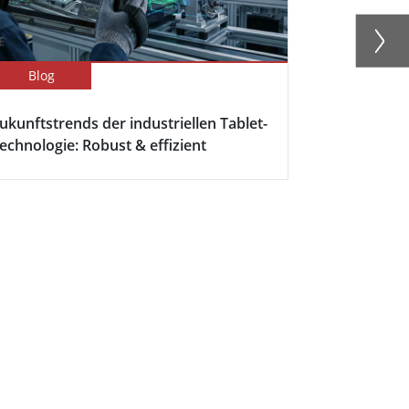
Blog
Blog
ukunftstrends der industriellen Tablet-
Rugged Tabl
echnologie: Robust & effizient
Outdoor So