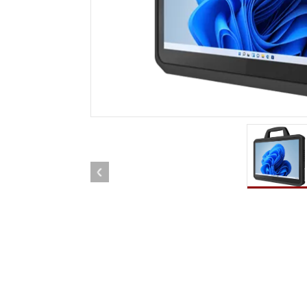
Android Fahrzeugmontierte Computer
Funk-
Tablet für Fahrzeugmontierte
Computer
Robuster Roboter-
Öl u
Controller
Robust
Edge-KI-Mobilität
Robus
Robotik-Controller
ATEX-