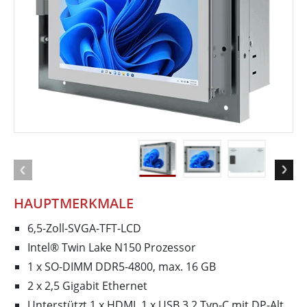
HAUPTMERKMALE
6,5-Zoll-SVGA-TFT-LCD
Intel® Twin Lake N150 Prozessor
1 x SO-DIMM DDR5-4800, max. 16 GB
2 x 2,5 Gigabit Ethernet
Unterstützt 1 x HDMI, 1 x USB 3.2 Typ-C mit DP-Alt,