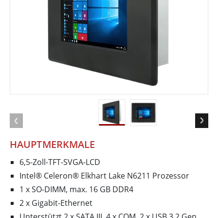
HAUPTMERKMALE
6,5-Zoll-TFT-SVGA-LCD
Intel® Celeron® Elkhart Lake N6211 Prozessor
1 x SO-DIMM, max. 16 GB DDR4
2 x Gigabit-Ethernet
Unterstützt 2 x SATA III, 4 x COM, 2 x USB 3.2 Gen