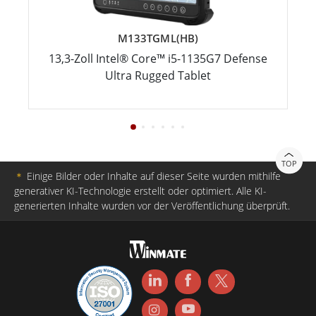
M133TGML(HB)
13,3-Zoll Intel® Core™ i5-1135G7 Defense
Ultra Rugged Tablet
TOP
＊
Einige Bilder oder Inhalte auf dieser Seite wurden mithilfe
generativer KI-Technologie erstellt oder optimiert. Alle KI-
generierten Inhalte wurden vor der Veröffentlichung überprüft.