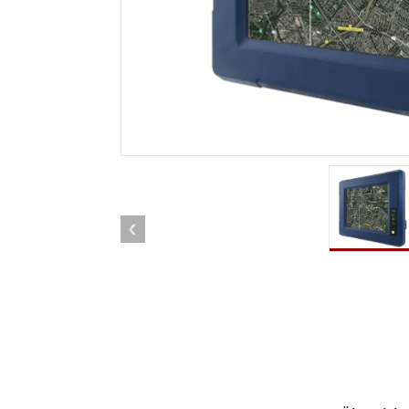
Android Fahrzeugmontierte Computer
Funk-
Tablet für Fahrzeugmontierte
Computer
Robuster Roboter-
Öl u
Controller
Robust
Edge-KI-Mobilität
Robus
Robotik-Controller
ATEX-