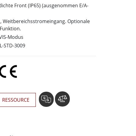
wesen
dichte Front (IP65) (ausgenommen E/A-
More
sen
n, Weitbereichsstromeingang. Optionale
Edelstahlqualität
Funktion.
Edelstahl-Panel-PCs
NVIS-Modus
Edelstahldisplay
IL-STD-3009
RESSOURCE