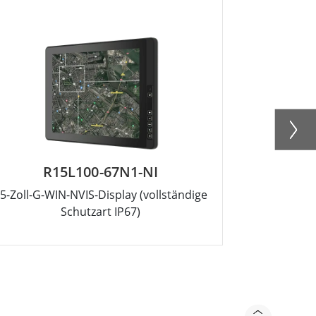
R15L100-67N1-NI
R1
5-Zoll-G-WIN-NVIS-Display (vollständige
10.4 Zoll
Schutzart IP67)