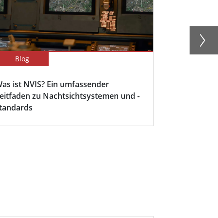
Blog
Newsletter
as ist NVIS? Ein umfassender
Einführung
eitfaden zu Nachtsichtsystemen und -
NVIS‑Displa
tandards
Verteidigun