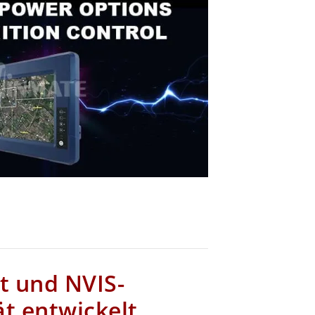
ht und NVIS-
ät entwickelt