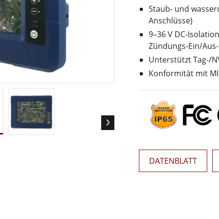
Panel-PCs für das Gesundheits
Gateway
Staub- und wasser
Display für das Gesundheitswe
More
Anschlüsse)
9–36 V DC-Isolatio
nd Gas, ATEX-Klasse
KI-Computer
Zündungs-Ein/Aus-
es Tablet in ATEX-Qualität
Edge-KI-Mobilität
Unterstützt Tag-/
ter ATEX-Handheld
Edge AI Panel-PCs
Konformität mit M
Panel-PC
Edge-KI-Computing
More
DATENBLATT