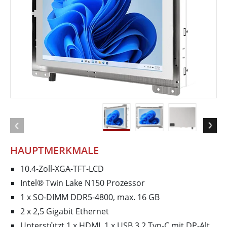
HAUPTMERKMALE
10.4-Zoll-XGA-TFT-LCD
Intel® Twin Lake N150 Prozessor
1 x SO-DIMM DDR5-4800, max. 16 GB
2 x 2,5 Gigabit Ethernet
Unterstützt 1 x HDMI, 1 x USB 3.2 Typ-C mit DP-Alt,