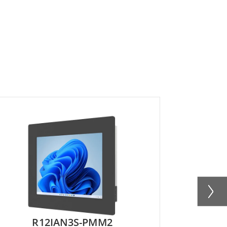
R12IAN3S-PMM2
R