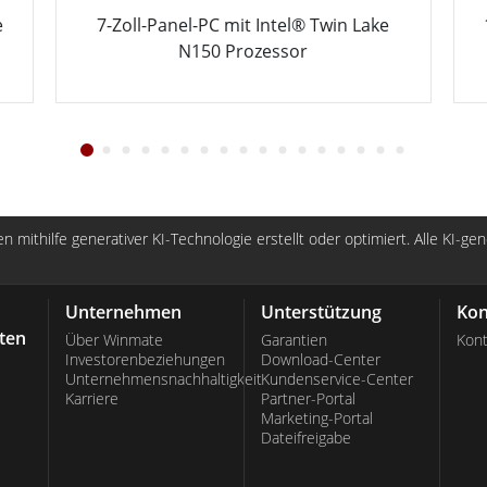
e
7-Zoll-Panel-PC mit Intel® Twin Lake
N150 Prozessor
n mithilfe generativer KI-Technologie erstellt oder optimiert. Alle KI-ge
Unternehmen
Unterstützung
Kon
ten
Über Winmate
Garantien
Kont
Investorenbeziehungen
Download-Center
Unternehmensnachhaltigkeit
Kundenservice-Center
Karriere
Partner-Portal
Marketing-Portal
Dateifreigabe