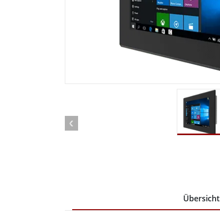
Android Fahrzeugmontierte Computer
Funk-
Tablet für Fahrzeugmontierte
Computer
Robuster Roboter-
Öl u
Controller
Robust
Edge-KI-Mobilität
Robus
Robotik-Controller
ATEX-
Übersicht