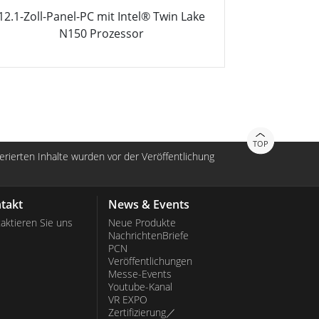
12.1-Zoll-Panel-PC mit Intel® Twin Lake
10.4-Zoll-P
N150 Prozessor
TOP
nerierten Inhalte wurden vor der Veröffentlichung
takt
News & Events
aktieren Sie uns
Neue Produkte
NachrichtenBriefe
PCN
Veröffentlichungen
Messe-Events
Youtube-Kanal
VR EXPO
Zertifizierung／