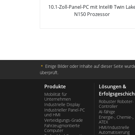
10.1-Zoll-Panel-PC mit Intel® Twin Lak
N150 Prozessor
＊
Einige Bilder oder Inhalte auf dieser Seite wurde
überprüft.
Produkte
Lösungen &
Erfolgsgeschich
Mobilität für
Unternehmen
Robuster Roboter-
Industrielle Display
Controller
Industrieller Panel-PC
AI-fähige
und HMI
Energie-, Chemie-,
Verteidigungs-Grade
ATEX
Fahrzeugmontierte
HMI/Industrielle
Computer
Automatisierung