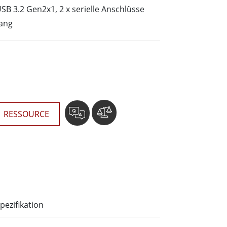
wesen
SB 3.2 Gen2x1, 2 x serielle Anschlüsse
More
sen
ang
Edelstahlqualität
Edelstahl-Panel-PCs
Edelstahldisplay
RESSOURCE
pezifikation