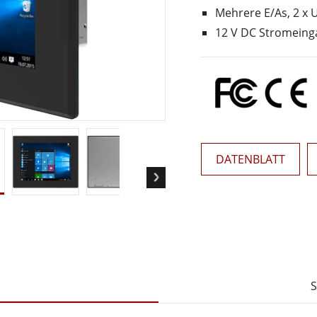
Panel-PCs für das Gesundheits
Gateway
Mehrere E/As, 2 x U
Display für das Gesundheitswe
More
12 V DC Stromeing
nd Gas, ATEX-Klasse
KI-Computer
es Tablet in ATEX-Qualität
Edge-KI-Mobilität
ter ATEX-Handheld
Edge AI Panel-PCs
Panel-PC
Edge-KI-Computing
More
DATENBLATT
S