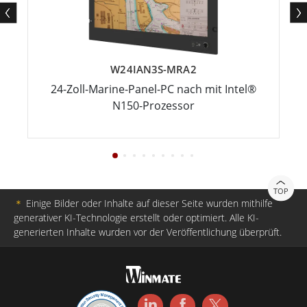
W24IAN3S-MRA2
24-Zoll-Marine-Panel-PC nach mit Intel®
N150-Prozessor
TOP
＊
Einige Bilder oder Inhalte auf dieser Seite wurden mithilfe
generativer KI-Technologie erstellt oder optimiert. Alle KI-
generierten Inhalte wurden vor der Veröffentlichung überprüft.