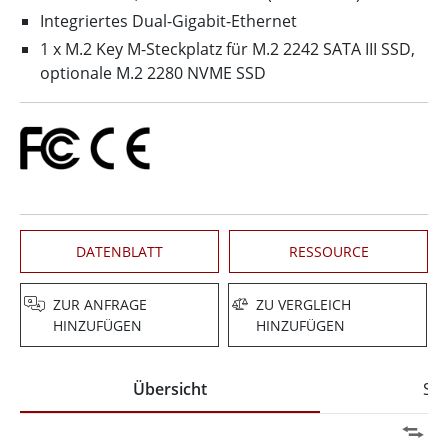
Integriertes Dual-Gigabit-Ethernet
1 x M.2 Key M-Steckplatz für M.2 2242 SATA III SSD,
optionale M.2 2280 NVME SSD
DATENBLATT
RESSOURCE
ZUR ANFRAGE
ZU VERGLEICH
HINZUFÜGEN
HINZUFÜGEN
Übersicht
Spe