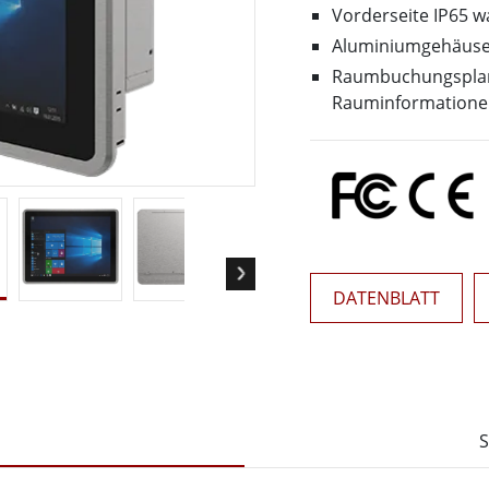
Panel-PCs für das Gesundheits
Gateway
Vorderseite IP65 w
Display für das Gesundheitswe
More
Aluminiumgehäuse 
Raumbuchungsplan,
nd Gas, ATEX-Klasse
KI-Computer
Rauminformatione
es Tablet in ATEX-Qualität
Edge-KI-Mobilität
ter ATEX-Handheld
Edge AI Panel-PCs
Panel-PC
Edge-KI-Computing
More
DATENBLATT
S