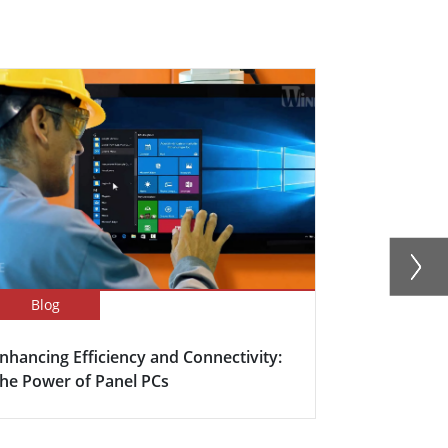
Blog
Newsletter
nhancing Efficiency and Connectivity:
Boosting Fa
he Power of Panel PCs
Efficiency w