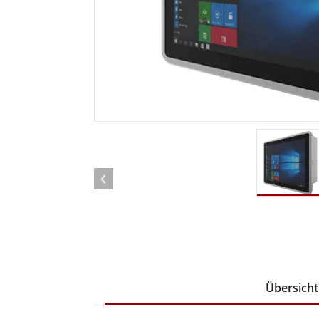
Android Fahrzeugmontierte Computer
Funk-
Tablet für Fahrzeugmontierte
Computer
Robuster Roboter-
Öl u
Controller
Robust
Edge-KI-Mobilität
Robus
Robotik-Controller
ATEX-
Übersicht