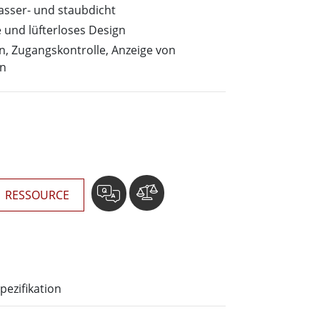
wesen
asser- und staubdicht
More
sen
und lüfterloses Design
 Zugangskontrolle, Anzeige von
Edelstahlqualität
n
Edelstahl-Panel-PCs
Edelstahldisplay
RESSOURCE
pezifikation