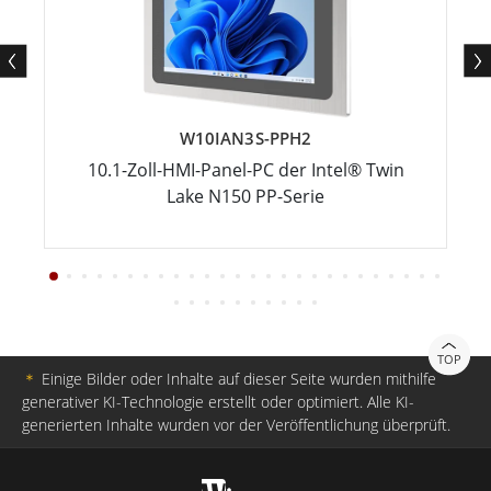
W10IAN3S-PPH2
10.1-Zoll-HMI-Panel-PC der Intel® Twin
Lake N150 PP-Serie
TOP
＊
Einige Bilder oder Inhalte auf dieser Seite wurden mithilfe
generativer KI-Technologie erstellt oder optimiert. Alle KI-
generierten Inhalte wurden vor der Veröffentlichung überprüft.