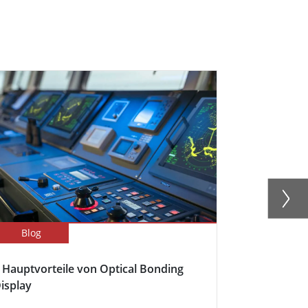
Blog
Newsletter
 Hauptvorteile von Optical Bonding
Winmate erw
isplay
neuem Pane