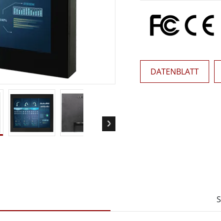
Panel-PCs für das Gesundheits
Gateway
Display für das Gesundheitswe
More
nd Gas, ATEX-Klasse
KI-Computer
es Tablet in ATEX-Qualität
Edge-KI-Mobilität
ter ATEX-Handheld
Edge AI Panel-PCs
DATENBLATT
Panel-PC
Edge-KI-Computing
More
S