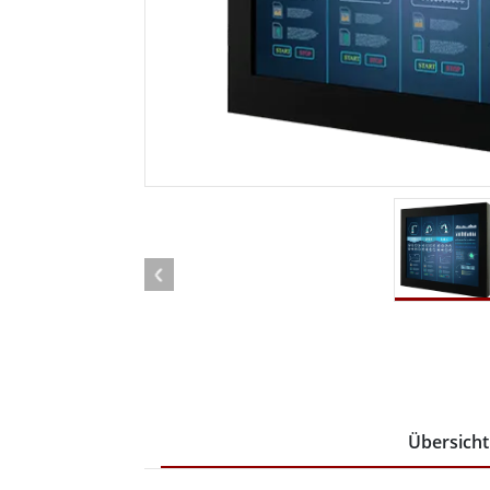
Android Fahrzeugmontierte Computer
Funk-
Tablet für Fahrzeugmontierte
Computer
Robuster Roboter-
Öl u
Controller
Robust
Edge-KI-Mobilität
Robus
Robotik-Controller
ATEX-
Übersicht