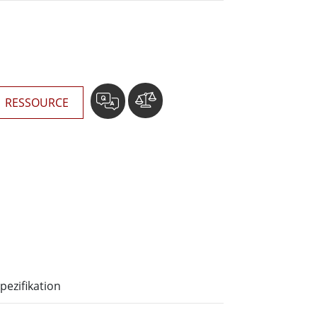
wesen
More
sen
Edelstahlqualität
Edelstahl-Panel-PCs
Edelstahldisplay
RESSOURCE
pezifikation