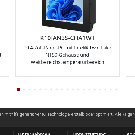
R10IAN3S-CHA1WT
10.4-Zoll-Panel-PC mit Intel® Twin Lake
d
N150-Gehäuse und
Weitbereichstemperaturbereich
n mithilfe generativer KI-Technologie erstellt oder optimiert. Alle KI-ge
Unternehmen
Unterstützung
Kon