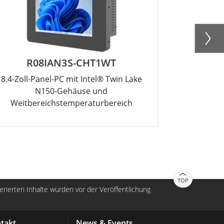
R08IAN3S-CHT1WT
R
8.4-Zoll-Panel-PC mit Intel® Twin Lake
12.1-Zoll-P
N150-Gehäuse und
Weitbereichstemperaturbereich
TOP
nerierten Inhalte wurden vor der Veröffentlichung
takt
News & Events