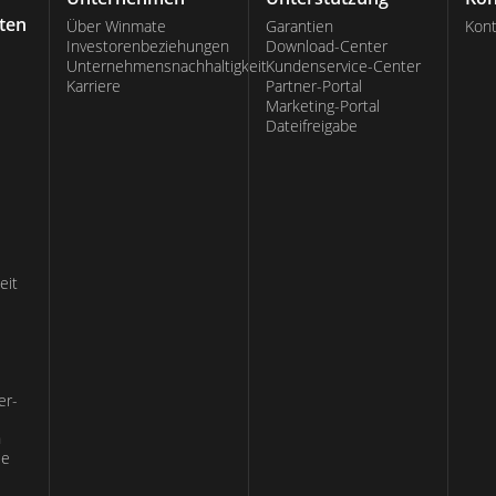
ten
Über Winmate
Garantien
Kont
Investorenbeziehungen
Download-Center
Unternehmensnachhaltigkeit
Kundenservice-Center
Karriere
Partner-Portal
Marketing-Portal
Dateifreigabe
eit
er-
n
ie