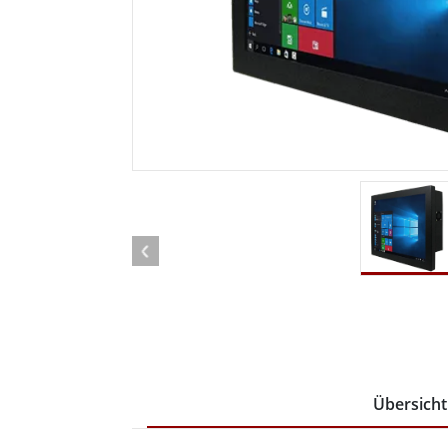
Android Fahrzeugmontierte Computer
Funk-
Tablet für Fahrzeugmontierte
Computer
Robuster Roboter-
Öl u
Controller
Robust
Edge-KI-Mobilität
Robus
Robotik-Controller
ATEX-
Übersicht