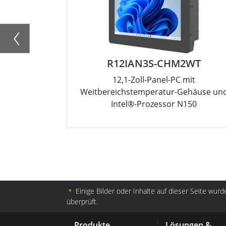
R12IAN3S-CHM2WT
12,1-Zoll-Panel-PC mit
Weitbereichstemperatur-Gehäuse un
Intel®-Prozessor N150
＊
Einige Bilder oder Inhalte auf dieser Seite wurde
überprüft.
Produkte
Lösungen &