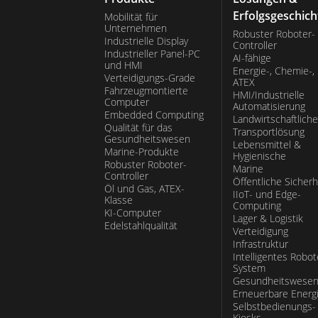
Erfolgsgeschich
Mobilität für
Unternehmen
Robuster Roboter-
Industrielle Display
Controller
Industrieller Panel-PC
AI-fähige
und HMI
Energie-, Chemie-,
Verteidigungs-Grade
ATEX
Fahrzeugmontierte
HMI/Industrielle
Computer
Automatisierung
Embedded Computing
Landwirtschaftliche
Qualität für das
Transportlösung
Gesundheitswesen
Lebensmittel &
Marine-Produkte
Hygienische
Robuster Roboter-
Marine
Controller
Öffentliche Sicherh
Öl und Gas, ATEX-
IIoT- und Edge-
Klasse
Computing
KI-Computer
Lager & Logistik
Edelstahlqualität
Verteidigung
Infrastruktur
Intelligentes Robot
System
Gesundheitswese
Erneuerbare Energ
Selbstbedienungs-
Kiosks