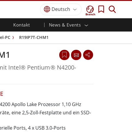
Deutsch
Branch
Kontakt
News & Events
und
gkeit
Verteidigungs-Grade
HMI/Industrielle
Karriere
Partner-Portal
Veröffentlichungen
el-PC
R19IP7T-CHM1
Automatisierung
Robuster Laptop für die Verteidigung
Zertifizierung／
Robuste Tablets für die Verteidigung
sche
Marine
Standardkonformität
HM1
h)
Ultra-robuste Tablets von Defence
Verteidigung
Touch)
Verteidigungs-Panel-PCs
 mit Intel® Pentium® N4200-
Erneuerbare Energie
Verteidigungs-Display / NVIS-Display
Verteidigungs-Server
s
Regierungen
Bodenkontrollstation
Erfolgsgeschichten
E
4200 Apollo Lake Prozessor 1,10 GHz
Marine-Produkte
räte, eine 2,5-Zoll-Festplatte und ein SSD-
Marine-Panel-PCs
Marine-Display
rielle Ports, 4 x USB 3.0-Ports
Eingebettete Computer für die Marine