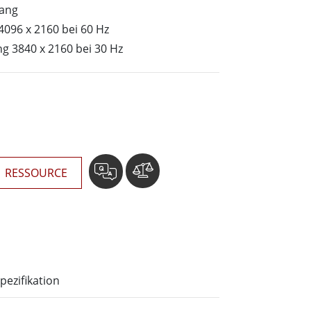
wesen
gang
More
sen
096 x 2160 bei 60 Hz
g 3840 x 2160 bei 30 Hz
Edelstahlqualität
Edelstahl-Panel-PCs
Edelstahldisplay
RESSOURCE
pezifikation