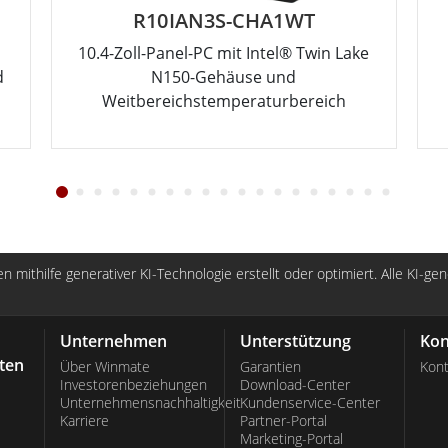
R10IAN3S-CHA1WT
10.4-Zoll-Panel-PC mit Intel® Twin Lake
d
N150-Gehäuse und
Weitbereichstemperaturbereich
n mithilfe generativer KI-Technologie erstellt oder optimiert. Alle KI-ge
Unternehmen
Unterstützung
Kon
ten
Über Winmate
Garantien
Kont
Investorenbeziehungen
Download-Center
Unternehmensnachhaltigkeit
Kundenservice-Center
Karriere
Partner-Portal
Marketing-Portal