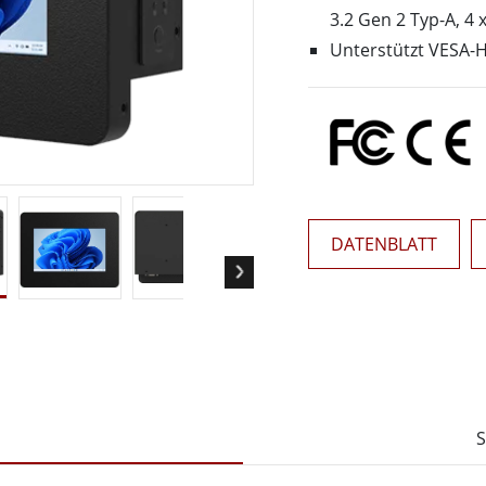
Panel-PCs für das Gesundheits
Gateway
3.2 Gen 2 Typ-A, 4 
Display für das Gesundheitswe
More
Unterstützt VESA-
nd Gas, ATEX-Klasse
KI-Computer
es Tablet in ATEX-Qualität
Edge-KI-Mobilität
ter ATEX-Handheld
Edge AI Panel-PCs
Panel-PC
Edge-KI-Computing
More
DATENBLATT
S