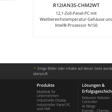
R12IAN3S-CHM2WT
12,1-Zoll-Panel-PC mit
Weitbereichstemperatur-Gehäuse un
Intel®-Prozessor N150
＊
Einige Bilder oder Inhalte auf dieser Seite wurde
überprüft.
Produkte
Lösungen &
Erfolgsgeschich
Mobilität für
Unternehmen
Robuster Roboter-
Industrielle Display
Controller
Industrieller Panel-PC
AI-fähige
und HMI
Energie-, Chemie-,