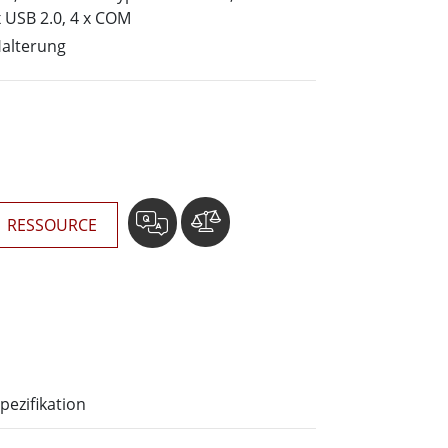
wesen
x USB 2.0, 4 x COM
More
sen
Halterung
Edelstahlqualität
Edelstahl-Panel-PCs
Edelstahldisplay
RESSOURCE
pezifikation