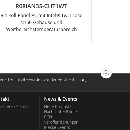
R08IAN3S-CHT1WT
R
8.4-Zoll-Panel-PC mit Intel® Twin Lake
12.1-Zoll-P
N150-Gehäuse und
Weitbereichstemperaturbereich
TOP
nerierten Inhalte wurden vor der Veröffentlichung
takt
News & Events
aktieren Sie uns
Neue Produkte
NachrichtenBriefe
PCN
Veröffentlichungen
Messe-Events