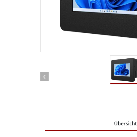
Android Fahrzeugmontierte Computer
Funk-
Tablet für Fahrzeugmontierte
Computer
Robuster Roboter-
Öl u
Controller
Robust
Edge-KI-Mobilität
Robus
Robotik-Controller
ATEX-
Übersicht