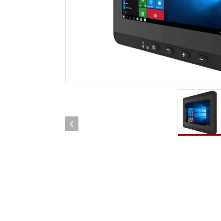
Android Fahrzeugmontierte Computer
Funk-
Tablet für Fahrzeugmontierte
Computer
Robuster Roboter-
Öl u
Controller
Robust
Edge-KI-Mobilität
Robus
Robotik-Controller
ATEX-