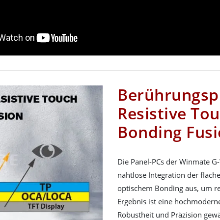
Berührungspr
Resistive To
Bonding Fus
Die Panel-PCs der Winmate G-W
nahtlose Integration der flac
optischem Bonding aus, um re
Ergebnis ist eine hochmoderne
Robustheit und Präzision gewä