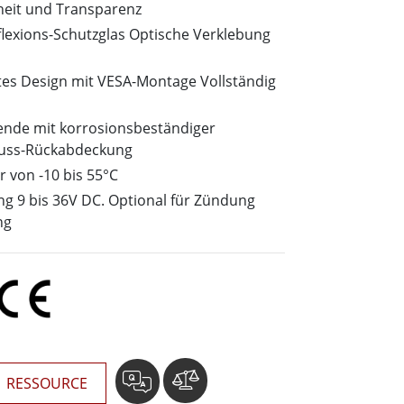
wesen
heit und Transparenz
More
sen
flexions-Schutzglas Optische Verklebung
Edelstahlqualität
tes Design mit VESA-Montage Vollständig
Edelstahl-Panel-PCs
Edelstahldisplay
ende mit korrosionsbeständiger
uss-Rückabdeckung
 von -10 bis 55°C
g 9 bis 36V DC. Optional für Zündung
ng
RESSOURCE