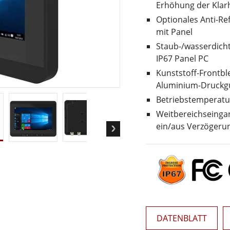
Panel-PCs für das Gesundheits
Erhöhung der Klar
Gateway
Display für das Gesundheitswe
Optionales Anti-Re
More
mit Panel
nd Gas, ATEX-Klasse
KI-Computer
Staub-/wasserdich
es Tablet in ATEX-Qualität
Edge-KI-Mobilität
IP67 Panel PC
ter ATEX-Handheld
Edge AI Panel-PCs
Kunststoff-Frontbl
Panel-PC
Edge-KI-Computing
Aluminium-Druckg
More
Betriebstemperatur
Weitbereichseingan
ein/aus Verzögeru
DATENBLATT