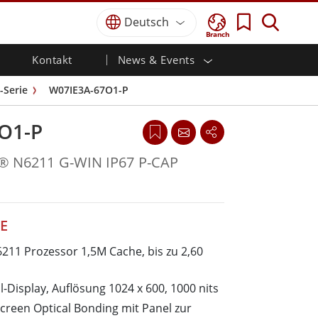
Deutsch
Branch
Kontakt
News & Events
und
gkeit
Verteidigungs-Grade
HMI/Industrielle
Karriere
Partner-Portal
Veröffentlichungen
-Serie
W07IE3A-67O1-P
Automatisierung
Robuster Laptop für die Verteidigung
Zertifizierung／
Robuste Tablets für die Verteidigung
sche
Marine
Standardkonformität
O1-P
h)
Ultra-robuste Tablets von Defence
Verteidigung
Touch)
Verteidigungs-Panel-PCs
n® N6211 G-WIN IP67 P-CAP
Erneuerbare Energie
Verteidigungs-Display / NVIS-Display
Verteidigungs-Server
s
Regierungen
Bodenkontrollstation
Erfolgsgeschichten
E
211 Prozessor 1,5M Cache, bis zu 2,60
Marine-Produkte
Marine-Panel-PCs
-Display, Auflösung 1024 x 600, 1000 nits
Marine-Display
creen Optical Bonding mit Panel zur
Eingebettete Computer für die Marine