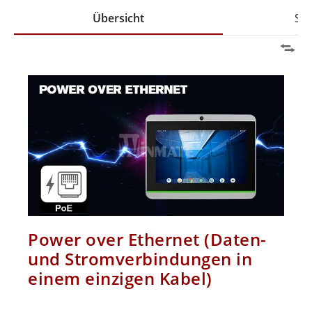
Übersicht
Spe
Power over Ethernet (Daten-
und Stromverbindungen in
einem einzigen Kabel)