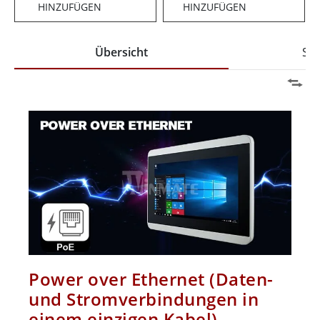
HINZUFÜGEN
HINZUFÜGEN
Übersicht
Spe
Power over Ethernet (Daten-
und Stromverbindungen in
einem einzigen Kabel)