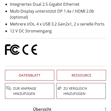
Integriertes Dual 2.5 Gigabit Ethernet
Multi-Display unterstützt DP 1.4a / HDMI 2.0b
(optional)
Mehrere I/Os, 4 x USB 3.2 Gen2x1, 2 x serielle Ports
12 V DC Stromeingang
DATENBLATT
RESSOURCE
ZUR ANFRAGE
ZU VERGLEICH
HINZUFÜGEN
HINZUFÜGEN
Übersicht
Spe