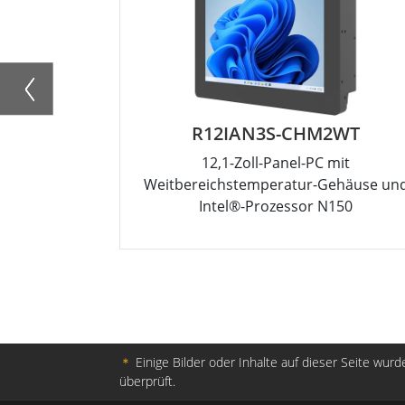
R12IAN3S-CHM2WT
12,1-Zoll-Panel-PC mit
Weitbereichstemperatur-Gehäuse un
Intel®-Prozessor N150
＊
Einige Bilder oder Inhalte auf dieser Seite wurde
überprüft.