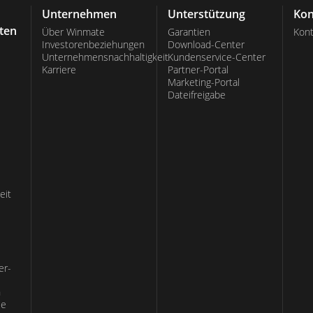
Unternehmen
Unterstützung
Kon
ten
Über Winmate
Garantien
Kont
Investorenbeziehungen
Download-Center
Unternehmensnachhaltigkeit
Kundenservice-Center
Karriere
Partner-Portal
Marketing-Portal
Dateifreigabe
eit
er-
n
ie