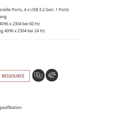
wesen
More
sen
erielle Ports, 4 x USB 3.2 Gen. 1 Ports
gang
Edelstahlqualität
096 x 2304 bei 60 Hz
Edelstahl-Panel-PCs
g 4096 x 2304 bei 24 Hz
Edelstahldisplay
RESSOURCE
pezifikation