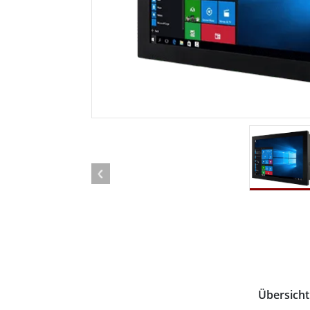
Android Fahrzeugmontierte Computer
Funk-
Tablet für Fahrzeugmontierte
Computer
Robuster Roboter-
Öl u
Controller
Robust
Edge-KI-Mobilität
Robus
Robotik-Controller
ATEX-
Übersicht