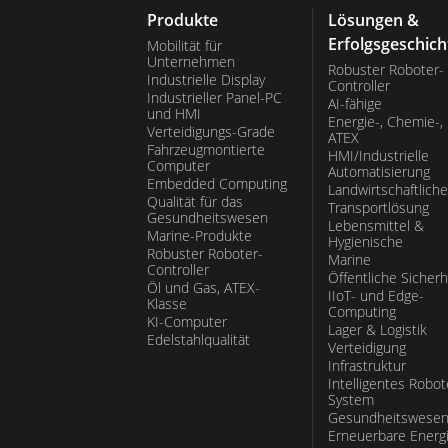
Produkte
Lösungen &
Erfolgsgeschich
Mobilität für
Unternehmen
Robuster Roboter-
Industrielle Display
Controller
Industrieller Panel-PC
AI-fähige
und HMI
Energie-, Chemie-,
Verteidigungs-Grade
ATEX
Fahrzeugmontierte
HMI/Industrielle
Computer
Automatisierung
Embedded Computing
Landwirtschaftliche
Qualität für das
Transportlösung
Gesundheitswesen
Lebensmittel &
Marine-Produkte
Hygienische
Robuster Roboter-
Marine
Controller
Öffentliche Sicherh
Öl und Gas, ATEX-
IIoT- und Edge-
Klasse
Computing
KI-Computer
Lager & Logistik
Edelstahlqualität
Verteidigung
Infrastruktur
Intelligentes Robot
System
Gesundheitswese
Erneuerbare Energ