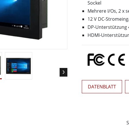
Panel-PCs für das Gesundheits
Sockel
Gateway
Display für das Gesundheitswe
Mehrere I/Os, 2 x s
More
12 V DC-Stromein
nd Gas, ATEX-Klasse
KI-Computer
DP-Unterstützung 4
es Tablet in ATEX-Qualität
Edge-KI-Mobilität
HDMI-Unterstützun
ter ATEX-Handheld
Edge AI Panel-PCs
Panel-PC
Edge-KI-Computing
More
DATENBLATT
S