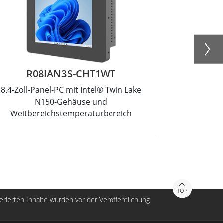
R08IAN3S-CHT1WT
R
8.4-Zoll-Panel-PC mit Intel® Twin Lake
12.1-Zoll-P
N150-Gehäuse und
Weitbereichstemperaturbereich
TOP
nerierten Inhalte wurden vor der Veröffentlichung