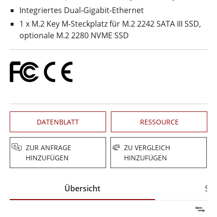
Integriertes Dual-Gigabit-Ethernet
1 x M.2 Key M-Steckplatz für M.2 2242 SATA III SSD,
optionale M.2 2280 NVME SSD
DATENBLATT
RESSOURCE
ZUR ANFRAGE
ZU VERGLEICH
HINZUFÜGEN
HINZUFÜGEN
Übersicht
Spe