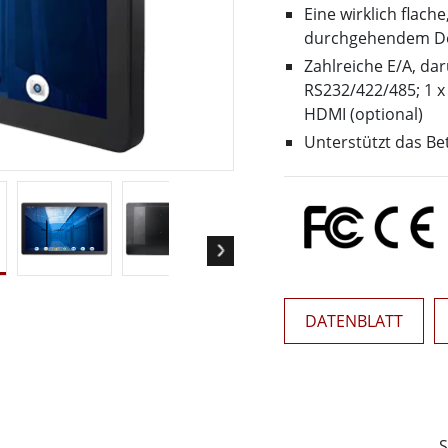
Panel-PCs für das Gesundheits
Gateway
Eine wirklich flach
Display für das Gesundheitswe
durchgehendem D
More
Zahlreiche E/A, dar
nd Gas, ATEX-Klasse
KI-Computer
RS232/422/485; 1 x 
es Tablet in ATEX-Qualität
Edge-KI-Mobilität
HDMI (optional)
ter ATEX-Handheld
Edge AI Panel-PCs
Unterstützt das Be
Panel-PC
Edge-KI-Computing
More
DATENBLATT
S