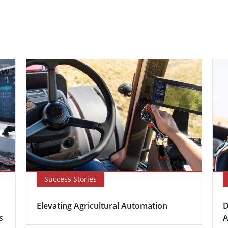
Success Stories
Elevating Agricultural Automation
D
s
A