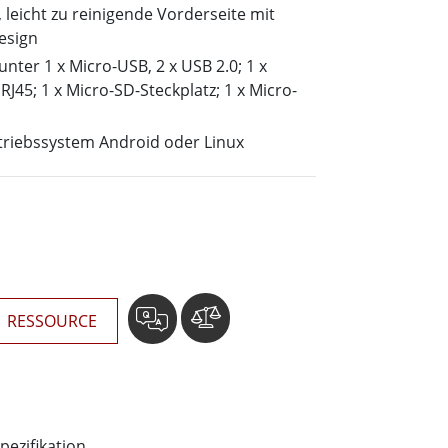
wesen
e, leicht zu reinigende Vorderseite mit
More
sen
esign
unter 1 x Micro-USB, 2 x USB 2.0; 1 x
Edelstahlqualität
RJ45; 1 x Micro-SD-Steckplatz; 1 x Micro-
Edelstahl-Panel-PCs
Edelstahldisplay
triebssystem Android oder Linux
RESSOURCE
pezifikation