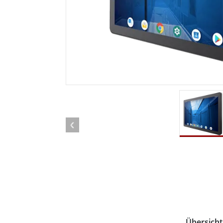
Android Fahrzeugmontierte Computer
Funk-
Tablet für Fahrzeugmontierte
Computer
Robuster Roboter-
Öl u
Controller
Robust
Edge-KI-Mobilität
Robus
Robotik-Controller
ATEX-
Übersicht