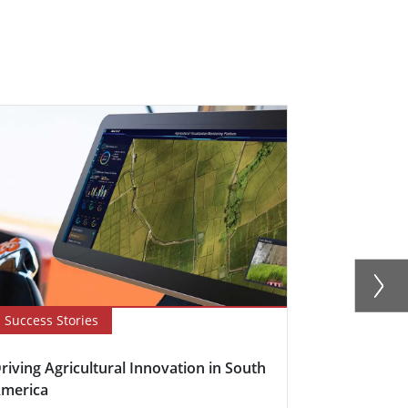
Success Stories
Newsletter
riving Agricultural Innovation in South
Boosting Fa
merica
Efficiency w