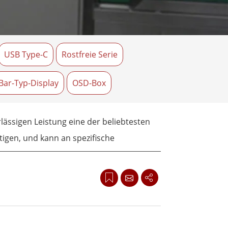
wesen
More
sen
Edelstahlqualität
USB Type-C
Rostfreie Serie
Edelstahl-Panel-PCs
Edelstahldisplay
Bar-Typ-Display
OSD-Box
lässigen Leistung eine der beliebtesten
tigen, und kann an spezifische
 Gehäuse, das es für beengte Räume
ch und eignet sich somit ideal für eine