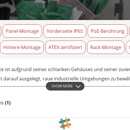
Panel-PCs für das Gesundheits
Gateway
Display für das Gesundheitswe
More
nd Gas, ATEX-Klasse
KI-Computer
Panel-Montage
Vorderseite IP65
PoE-Berührung
es Tablet in ATEX-Qualität
Edge-KI-Mobilität
ter ATEX-Handheld
Edge AI Panel-PCs
Panel-PC
Edge-KI-Computing
Hintere-Montage
ATEX-zertifiziert
Rack-Montage
More
te ist aufgrund seines schlanken Gehäuses und seiner zuver
st darauf ausgelegt, raue industrielle Umgebungen zu bewäl
SHOW MORE
en.
sis
(1)
es Winmate Chassis Industrial Display ist sein schlankes
edenen Farben und Größen von 6,5 Zoll bis zu 32 Zoll erhältli