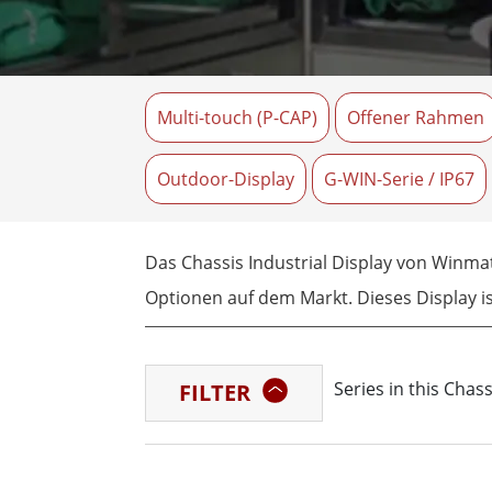
Android Fahrzeugmontierte Computer
Funk-
Tablet für Fahrzeugmontierte
Computer
Robuster Roboter-
Öl u
Controller
Multi-touch (P-CAP)
Offener Rahmen
Robust
Edge-KI-Mobilität
Robus
Robotik-Controller
ATEX-
Outdoor-Display
G-WIN-Serie / IP67
Das Chassis Industrial Display von Winma
Optionen auf dem Markt. Dieses Display i
Branchenanforderungen angepasst werd
Series in this Chas
FILTER
Eine der bemerkenswertesten Funktionen d
geeignet macht. Das Display ist in verschi
Vielzahl von industriellen Anwendungen.