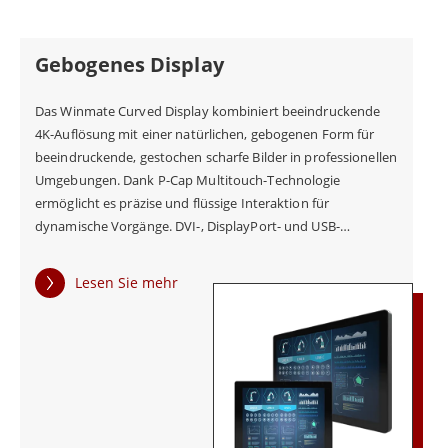
Rackmontage, und können mit Standardwerkzeugen
schnell und einfach installiert werden. Darüber hinaus sind
sie wartungsfreundlich konzipiert und dank ihres
Gebogenes Display
modularen Aufbaus können einzelne Komponenten
mühelos ausgetauscht werden. Die Panel-Mount-Displays
Das Winmate Curved Display kombiniert beeindruckende
(Aluminium) von Winmate sind eine zuverlässige und
4K-Auflösung mit einer natürlichen, gebogenen Form für
vielseitige Lösung für jede industrielle oder kommerzielle
beeindruckende, gestochen scharfe Bilder in professionellen
Anwendung, die ein hochwertiges Display erfordert. Mit
Umgebungen. Dank P-Cap Multitouch-Technologie
ihrer robusten Konstruktion, dem kompakten Design und
ermöglicht es präzise und flüssige Interaktion für
der Vielzahl an Funktionen und Optionen bieten sie eine
dynamische Vorgänge. DVI-, DisplayPort- und USB-
flexible und anpassbare Lösung, die auf die spezifischen
Anschlüsse gewährleisten eine nahtlose Systemintegration,
Anforderungen jeder Anwendung zugeschnitten werden
während die VESA-Montageunterstützung eine flexible
Lesen Sie mehr
kann. Kontaktieren Sie Winmate noch heute, um mehr
Installation für Industrie-, Simulations- und
darüber zu erfahren, wie die Panel-Mount-Displays
Steuerungsanwendungen ermöglicht.
(Aluminium) Ihr Unternehmen verbessern können.