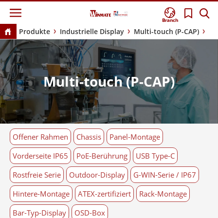
Branch
Produkte
Industrielle Display
Multi-touch (P-CAP)
Multi-touch (P-CAP)
Offener Rahmen
Chassis
Panel-Montage
Vorderseite IP65
PoE-Berührung
USB Type-C
Rostfreie Serie
Outdoor-Display
G-WIN-Serie / IP67
Hintere-Montage
ATEX-zertifiziert
Rack-Montage
Bar-Typ-Display
OSD-Box