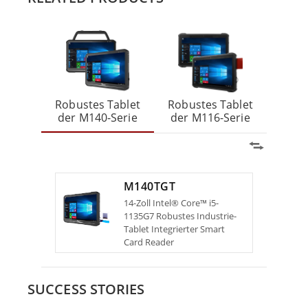
R
Wind
der 
Robustes Tablet
Robustes Tablet
der M140-Serie
der M116-Serie
M140TGT
14-Zoll Intel® Core™ i5-
1135G7 Robustes Industrie-
Tablet Integrierter Smart
Card Reader
SUCCESS STORIES