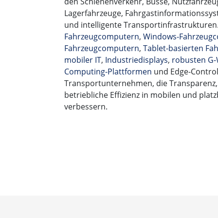
den Schienenverkehr, Busse, Nutzfahrzeuge
Lagerfahrzeuge, Fahrgastinformationssys
und intelligente Transportinfrastrukture
Fahrzeugcomputern
,
Windows-Fahrzeug
Fahrzeugcomputern
,
Tablet-basierten F
mobiler IT
,
Industriedisplays
,
robusten G-
Computing-Plattformen
und Edge-Controll
Transportunternehmen, die Transparenz, K
betriebliche Effizienz in mobilen und pl
verbessern.