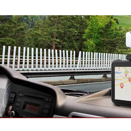
Panel-PCs für das Gesundheits
Gateway
Display für das Gesundheitswe
More
nd Gas, ATEX-Klasse
KI-Computer
es Tablet in ATEX-Qualität
Edge-KI-Mobilität
ter ATEX-Handheld
Edge AI Panel-PCs
Panel-PC
Edge-KI-Computing
More