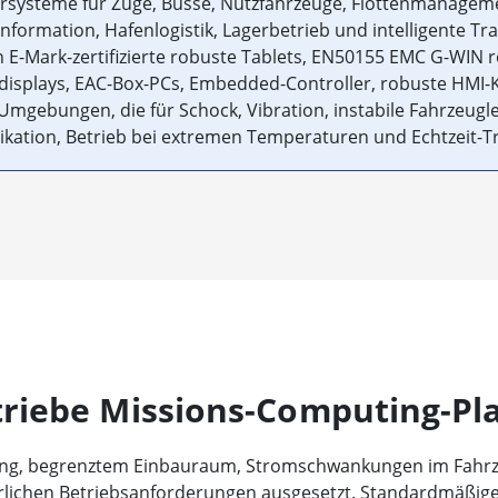
systeme für Züge, Busse, Nutzfahrzeuge, Flottenmanagem
nformation, Hafenlogistik, Lagerbetrieb und intelligente 
 E-Mark-zertifizierte robuste Tablets, EN50155 EMC G-WIN 
edisplays, EAC-Box-PCs, Embedded-Controller, robuste HMI-
mgebungen, die für Schock, Vibration, instabile Fahrzeugle
ation, Betrieb bei extremen Temperaturen und Echtzeit-Tr
riebe Missions-Computing-Pl
ng, begrenztem Einbauraum, Stromschwankungen im Fahrze
ichen Betriebsanforderungen ausgesetzt. Standardmäßige 