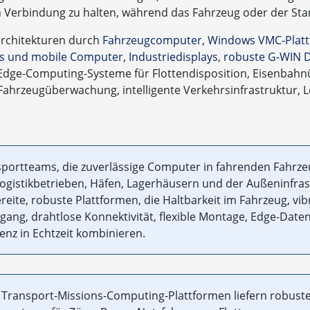
n Verbindung zu halten, während das Fahrzeug oder der Sta
architekturen durch
Fahrzeugcomputer
,
Windows VMC-Plat
ts und mobile Computer
,
Industriedisplays
,
robuste G-WIN D
dge-Computing-Systeme für Flottendisposition, Eisenbah
Fahrzeugüberwachung, intelligente Verkehrsinfrastruktur, 
sportteams, die zuverlässige Computer in fahrenden Fahrz
Logistikbetrieben, Häfen, Lagerhäusern und der Außeninfra
reite, robuste Plattformen, die Haltbarkeit im Fahrzeug, vi
gang, drahtlose Konnektivität, flexible Montage, Edge-Date
nz in Echtzeit kombinieren.
Transport-Missions-Computing-Plattformen liefern robuste,