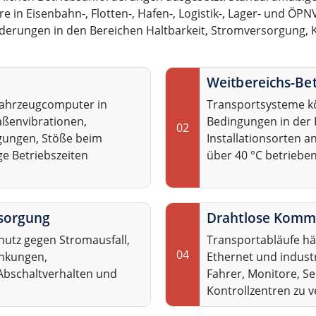
e in Eisenbahn-, Flotten-, Hafen-, Logistik-, Lager- und Ö
erungen in den Bereichen Haltbarkeit, Stromversorgung, Ko
Weitbereichs-Be
 Fahrzeugcomputer in
Transportsysteme kö
ßenvibrationen,
Bedingungen in der
02
gungen, Stöße beim
Installationsorten a
ge Betriebszeiten
über 40 °C betriebe
rsorgung
Drahtlose Komm
hutz gegen Stromausfall,
Transportabläufe hän
04
nkungen,
Ethernet und indust
Abschaltverhalten und
Fahrer, Monitore, S
Kontrollzentren zu 