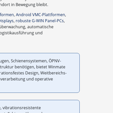
ndort in Bewegung bleibt.
tformen
,
Android VMC-Plattformen
,
isplays
,
robuste G-WIN Panel-PCs
,
nüberwachung, automatische
Logistikausführung und
eugen, Schienensystemen, ÖPNV-
struktur benötigen, bietet Winmate
brationsfestes Design, Weitbereichs-
nverarbeitung und operative
 vibrationsresistente