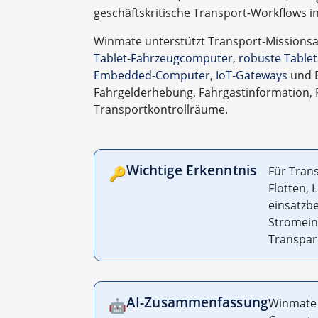
geschäftskritische Transport-Workflows i
Winmate unterstützt Transport-Missions
Tablet-Fahrzeugcomputer
,
robuste Table
Embedded-Computer
,
IoT-Gateways
und E
Fahrgelderhebung, Fahrgastinformation, 
Transportkontrollräume.
Wichtige Erkenntnis
Für Tran
🔑
Flotten, 
einsatzbe
Stromein
Transpare
AI-Zusammenfassung
Winmate 
🤖