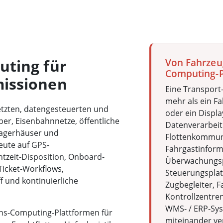
uting für
Von Fahrzeu
Computing-P
issionen
Eine Transport
mehr als ein Fa
etzten, datengesteuerten und
oder ein Display
ber, Eisenbahnnetze, öffentliche
Datenverarbei
Lagerhäuser und
Flottenkommun
eute auf GPS-
Fahrgastinform
zeit-Disposition, Onboard-
Überwachungsp
icket-Workflows,
Steuerungsplat
 und kontinuierliche
Zugbegleiter, 
Kontrollzentre
WMS- / ERP-Sys
ns-Computing-Plattformen für
miteinander ve