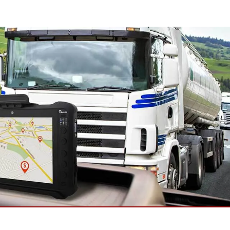
wesen
More
sen
Edelstahlqualität
Edelstahl-Panel-PCs
Edelstahldisplay