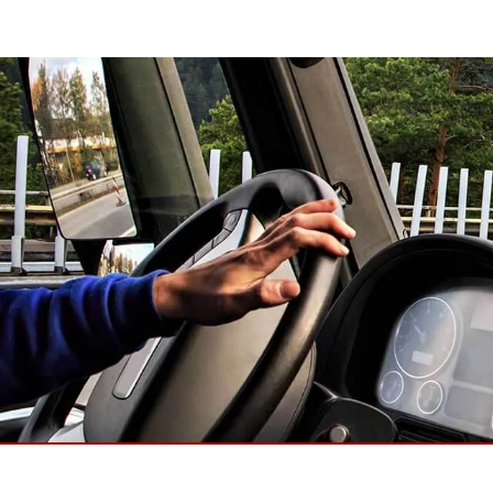
Android Fahrzeugmontierte Computer
Funk-
Tablet für Fahrzeugmontierte
Computer
Robuster Roboter-
Öl u
Controller
Robust
Edge-KI-Mobilität
Robus
Robotik-Controller
ATEX-