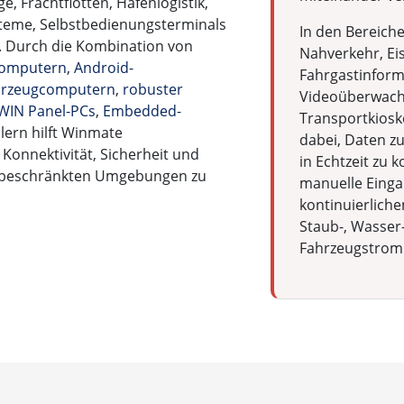
, Frachtflotten, Hafenlogistik,
teme, Selbstbedienungsterminals
In den Bereich
n. Durch die Kombination von
Nahverkehr, Ei
computern
,
Android-
Fahrgastinforma
ahrzeugcomputern
,
robuster
Videoüberwach
WIN Panel-PCs
,
Embedded-
Transportkiosk
ern hilft Winmate
dabei, Daten zu
onnektivität, Sicherheit und
in Echtzeit zu 
atzbeschränkten Umgebungen zu
manuelle Einga
kontinuierliche
Staub-, Wasser-
Fahrzeugstrom