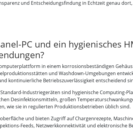
nsparenz und Entscheidungsfindung in Echtzeit genau dort
Panel-PC und ein hygienisches H
endungen?
Computerplattform in einem korrosionsbeständigen Gehäuse, d
telproduktionsstätten und Washdown-Umgebungen entwicke
d kontinuierliche Betriebszuverlässigkeit entscheidend si
tandard-Industriegeräten sind hygienische Computing-Plat
schen Desinfektionsmitteln, großen Temperaturschwankun
n, wie sie in regulierten Produktionsbetrieben üblich sind.
enoberfläche und bieten Zugriff auf Chargenrezepte, Masch
spektions-Feeds, Netzwerkkonnektivität und elektronische B