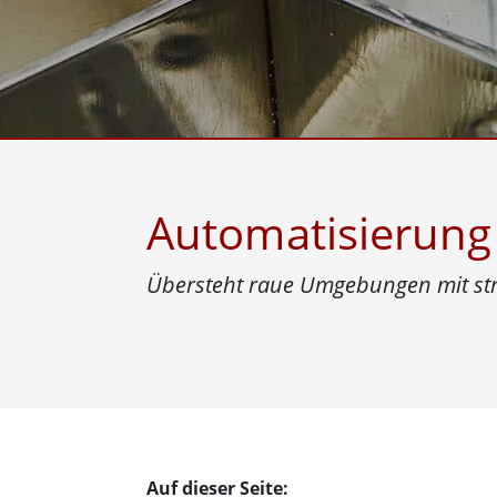
Android Fahrzeugmontierte Computer
Funk-
Tablet für Fahrzeugmontierte
Computer
Robuster Roboter-
Öl u
Controller
Robust
Edge-KI-Mobilität
Robus
Robotik-Controller
ATEX-
Automatisierung
Übersteht raue Umgebungen mit st
Auf dieser Seite: