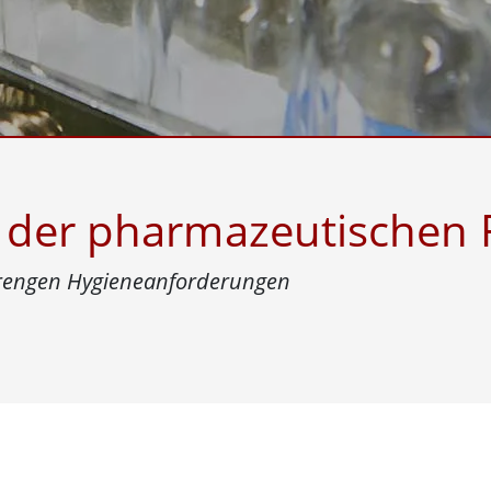
Panel-PCs für das Gesundheits
Gateway
Display für das Gesundheitswe
More
nd Gas, ATEX-Klasse
KI-Computer
es Tablet in ATEX-Qualität
Edge-KI-Mobilität
ter ATEX-Handheld
Edge AI Panel-PCs
Panel-PC
Edge-KI-Computing
More
 der pharmazeutischen 
rengen Hygieneanforderungen