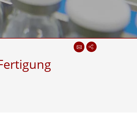
wesen
More
sen
Edelstahlqualität
Edelstahl-Panel-PCs
Edelstahldisplay
Fertigung