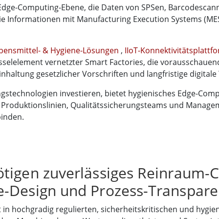
s Edge-Computing-Ebene, die Daten von SPSen, Barcodesca
 die Informationen mit Manufacturing Execution Systems (M
bensmittel- & Hygiene-Lösungen
,
IIoT-Konnektivitätsplatt
selelement vernetzter Smart Factories, die vorausschauen
inhaltung gesetzlicher Vorschriften und langfristige digital
ngstechnologien investieren, bietet hygienisches Edge-Compu
, Produktionslinien, Qualitätssicherungsteams und Manage
inden.
ötigen zuverlässiges Reinraum-
-Design und Prozess-Transparen
 in hochgradig regulierten, sicherheitskritischen und hy