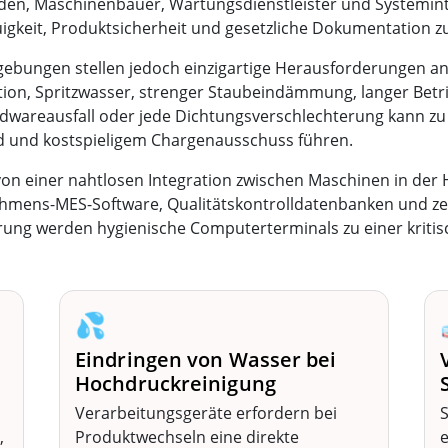
örden, Maschinenbauer, Wartungsdienstleister und Systemin
igkeit, Produktsicherheit und gesetzliche Dokumentation z
ungen stellen jedoch einzigartige Herausforderungen an
ion, Spritzwasser, strenger Staubeindämmung, langer Betrie
ardwareausfall oder jede Dichtungsverschlechterung kann 
and und kostspieligem Chargenausschuss führen.
 einer nahtlosen Integration zwischen Maschinen in der H
ens-MES-Software, Qualitätskontrolldatenbanken und zen
erung werden hygienische Computerterminals zu einer kriti
💦
Eindringen von Wasser bei
Hochdruckreinigung
Verarbeitungsgeräte erfordern bei
,
Produktwechseln eine direkte