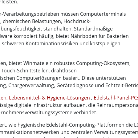
leisten.
n-Verarbeitungsbetrieben müssen Computerterminals
en, chemischen Belastungen, Hochdruck-
bungsfeuchtigkeit standhalten. Standardmäßige
ware korrodiert häufig, bietet Nährboden für Bakterien
zu schweren Kontaminationsrisiken und kostspieligen
n, bietet Winmate ein robustes Computing-Ökosystem,
n Touch-Schnittstellen, drahtlosen
schen Computerlösungen basiert. Diese unterstützen
g, Chargenverwaltung, Gerätediagnose und Echtzeit-Betri
en, Lebensmittel- & Hygiene-Lösungen
,
Edelstahl-Panel-P
ige digitale Infrastruktur aufbauen, die Reinraumpersona
ernehmensverwaltungssysteme verbindet.
ert, wie hygienische Edelstahl-Computing-Plattformen die 
mmunikationsnetzwerken und zentralen Verwaltungssysteme